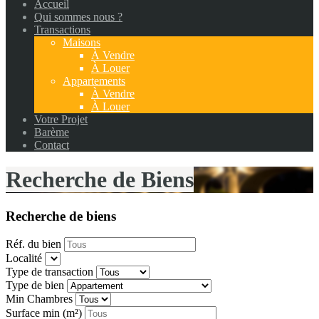
Accueil
Qui sommes nous ?
Transactions
Maisons
À Vendre
À Louer
Appartements
À Vendre
À Louer
Votre Projet
Barème
Contact
Recherche de Biens
Recherche de biens
Réf. du bien
Localité
Type de transaction
Type de bien
Min Chambres
Surface min
(m²)