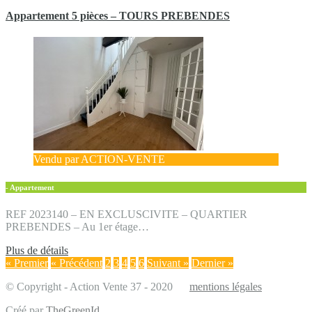
Appartement 5 pièces – TOURS PREBENDES
Vendu par ACTION-VENTE
- Appartement
REF 2023140 – EN EXCLUSCIVITE – QUARTIER
PREBENDES – Au 1er étage…
Plus de détails
« Premier
« Précédent
2
3
4
5
6
Suivant »
Dernier »
© Copyright - Action Vente 37 - 2020
mentions légales
Créé par
TheGreenId