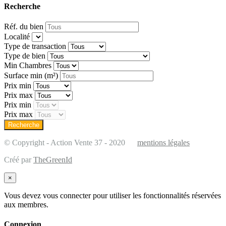
Recherche
Réf. du bien
Localité
Type de transaction
Type de bien
Min Chambres
Surface min
(m²)
Prix min
Prix max
Prix min
Prix max
© Copyright - Action Vente 37 - 2020
mentions légales
Créé par
TheGreenId
×
Vous devez vous connecter pour utiliser les fonctionnalités réservées
aux membres.
Connexion