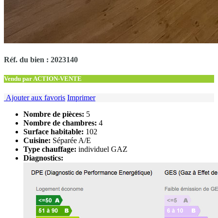
Réf. du bien : 2023140
Vendu par ACTION-VENTE
Ajouter aux favoris
Imprimer
Nombre de pièces:
5
Nombre de chambres:
4
Surface habitable:
102
Cuisine:
Séparée A/E
Type chauffage:
individuel GAZ
Diagnostics: