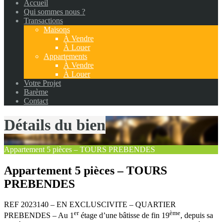
Accueil
Qui sommes nous ?
Transactions
Maisons
À Vendre
À Louer
Appartements
À Vendre
À Louer
Votre Projet
Barème
Contact
Détails du bien
Appartement 5 pièces – TOURS PREBENDES
Appartement 5 pièces – TOURS
PREBENDES
REF 2023140 – EN EXCLUSCIVITE – QUARTIER
er
ème
PREBENDES – Au 1
étage d’une bâtisse de fin 19
, depuis sa