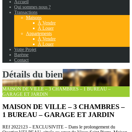
Accueil
Qui sommes nous ?
Transactions
Maisons
À Vendre
À Louer
Appartements
À Vendre
À Louer
Votre Projet
Barème
Contact
Détails du bien
MAISON DE VILLE – 3 CHAMBRES – 1 BUREAU –
GARAGE ET JARDIN
MAISON DE VILLE – 3 CHAMBRES –
1 BUREAU – GARAGE ET JARDIN
REf 2022123 – EXCLUSIVITE – Dans le prolongement du