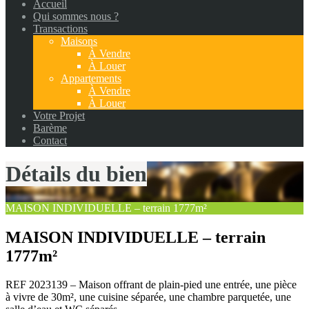
Accueil
Qui sommes nous ?
Transactions
Maisons
À Vendre
À Louer
Appartements
À Vendre
À Louer
Votre Projet
Barème
Contact
Détails du bien
MAISON INDIVIDUELLE – terrain 1777m²
MAISON INDIVIDUELLE – terrain
1777m²
REF 2023139 – Maison offrant de plain-pied une entrée, une pièce
à vivre de 30m², une cuisine séparée, une chambre parquetée, une