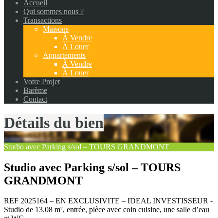
Accueil
Qui sommes nous ?
Transactions
Maisons
À Vendre
À Louer
Appartements
À Vendre
À Louer
Votre Projet
Barème
Contact
Détails du bien
Studio avec Parking s/sol – TOURS GRANDMONT
Studio avec Parking s/sol – TOURS
GRANDMONT
REF 2025164 – EN EXCLUSIVITE – IDEAL INVESTISSEUR -
Studio de 13.08 m², entrée, pièce avec coin cuisine, une salle d’eau