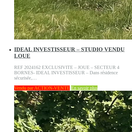
IDEAL INVESTISSEUR – STUDIO VENDU
LOUE
REF 2024162 EXCLUSIVITE – JOUE – SECTEUR 4
BORNES- IDEAL INVESTISSEUR – Dans résidence
sécurisée,…
Vendu par ACTION-VENTE
En savoir plus