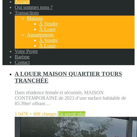
Accueil
Qui sommes nous ?
Transactions
Maisons
À Vendre
À Louer
Appartements
À Vendre
À Louer
Votre Projet
Barème
Contact
A LOUER MAISON QUARTIER TOURS
TRANCHÉE
Dans résidence fermée et sécurisée, MAISON
CONTEMPORAINE de 2023 d’une surface habitable de
85.39m² offrant…
1 047€ + 60€ charges
En savoir plus